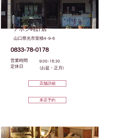
アボシ時計店
山口県光市室積4-9-6
0833-78-0178
営業時間
9:00-18:30
​定休日
(お盆・正月)
店舗詳細
来店予約