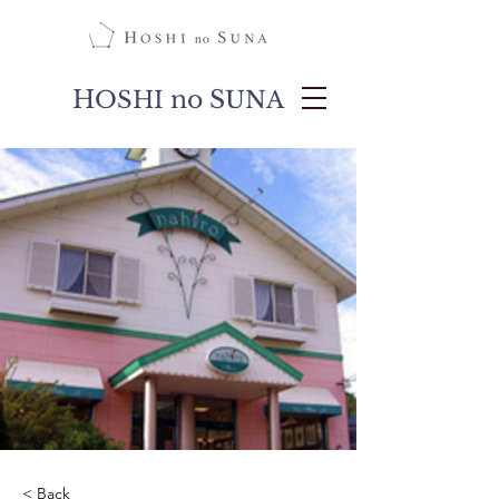
H
no S
OSHI
UNA
< Back