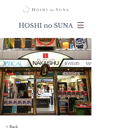
H
no S
OSHI
UNA
< Back