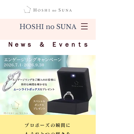
H
no S
OSHI
UNA
​Ｎｅｗｓ ＆ Ｅｖｅｎｔｓ
プロポーズの瞬間に