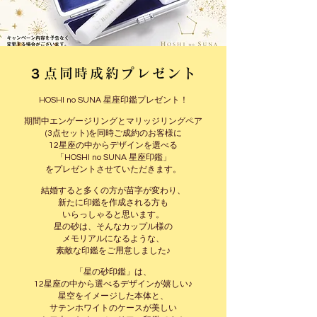
３点同時成約プレゼント
HOSHI no SUNA 星座印鑑プレゼント！
期間中エンゲージリングとマリッジリングペア
(3点セット)を同時ご成約のお客様に
12星座の中からデザインを選べる
「HOSHI no SUNA 星座印鑑」
をプレゼントさせていただきます。
結婚すると多くの方が苗字が変わり、
新たに印鑑を作成される方も
いらっしゃると思います。
星の砂は、そんなカップル様の
メモリアルになるような、
素敵な印鑑をご用意しました♪
「星の砂印鑑」は、
12星座の中から選べるデザインが嬉しい♪
星空をイメージした本体と、
サテンホワイトのケースが美しい