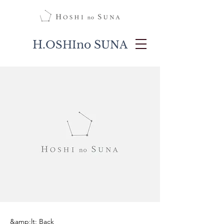
H.
no S
OSHI
UNA
&amp;lt; Back