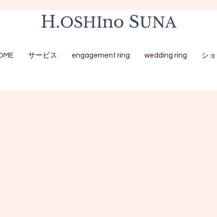
H.
no S
OSHI
UNA
OME
サービス
engagement ring
wedding ring
ショ