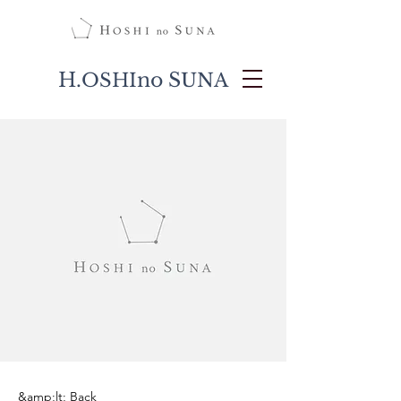
H.
no S
OSHI
UNA
&amp;lt; Back