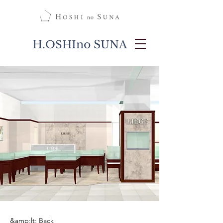
H.
no S
OSHI
UNA
&amp;lt; Back