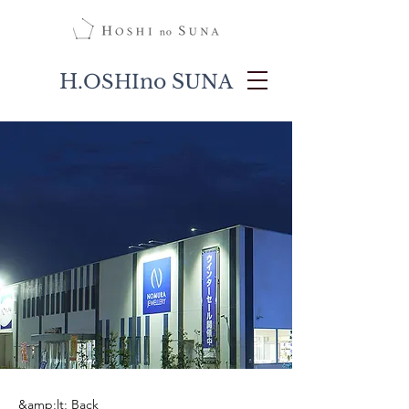
H.
no S
OSHI
UNA
&amp;lt; Back