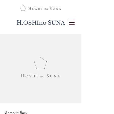
H.
no S
OSHI
UNA
&amp;lt; Back