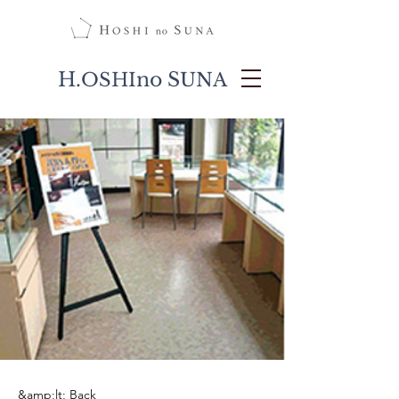
H.
no S
OSHI
UNA
&amp;lt; Back