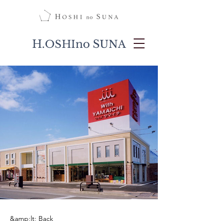
H.
no S
OSHI
UNA
&amp;lt; Back