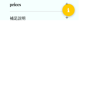
LADY´S
prices
Pt950（プラチナ950）／K18YG・
PG（18金）
LADY´S
K18YG（18金イエローゴールド）／
補足説明
¥180,000(税込)～
Pt950
MEN´S
K18PG（18金ピンクゴールド）／
新規作成した場合の対応サイズは、
¥190,000(税込)～
Pt950
レディス４号～２０号
MEN´S
Operating company
メンズ ７号～２５号
Pt950（プラチナ950）／K18YG・
現品よりのサイズ直しは±２号でご対
Oriental Diamond Co., Ltd.
PG（18金）
New Yurakucho Building 2F, 1-12-1 Yurakucho, Chiyoda-
応いたします。
ku, Tokyo
K18YG（18金イエローゴールド）／
Phone:
03-3527-3647
Pt950
https://www.orientaldiamond.jp/
K18PG（18金ピンクゴールド）／
Pt950
inquiry
Request Catalog
Copyright © oriental diamond inc.