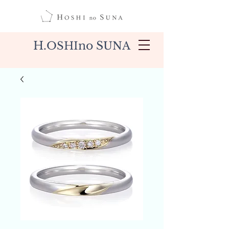
H.
no S
OSHI
UNA