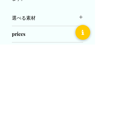
選べる素材
LADY´S
prices
Pt950（プラチナ950）／K18YG・
PG（18金）
LADY´S
MEN´S
補足説明
¥180,000(税込)～
Pt950（プラチナ950）／K18YG・
MEN´S
PG（18金）
新規作成した場合の対応サイズは、
¥190,000(税込)～
レディス４号～２０号
Operating company
メンズ ７号～２５号
現品よりのサイズ直しは±２号でご対
Oriental Diamond Co., Ltd.
New Yurakucho Building 2F, 1-12-1 Yurakucho, Chiyoda-
応いたします。
ku, Tokyo
Phone:
03-3527-3647
https://www.orientaldiamond.jp/
inquiry