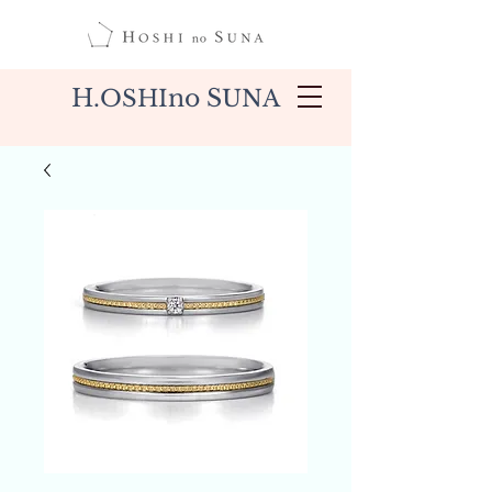
H.
no S
OSHI
UNA