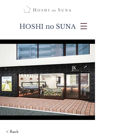
H
no S
OSHI
UNA
< Back