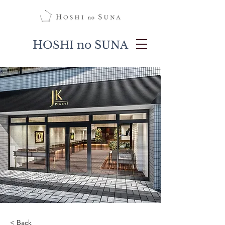
H
no S
OSHI
UNA
< Back