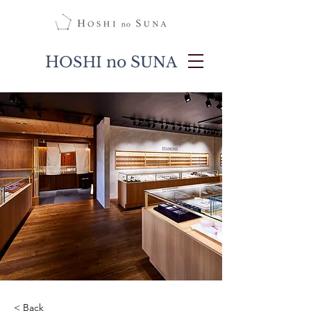
H
no S
OSHI
UNA
< Back