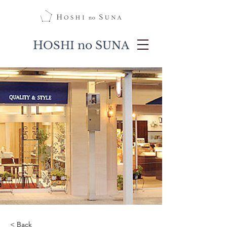
H
no S
OSHI
UNA
< Back