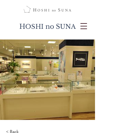
H
no S
OSHI
UNA
< Back