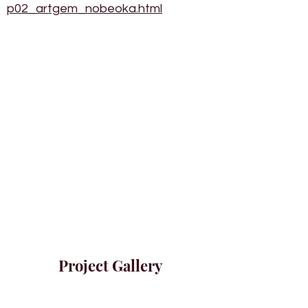
p02_artgem_nobeoka.html
Project Gallery