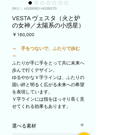
SKU： HGS9580:HGS9570
VESTA ヴェスタ（火と炉
の女神／太陽系の小惑星）
価
￥160,000
格
～ 手をつないで、ふたりで歩む
～
ふたりが手に手をとって共に未来へ
歩んで行くデザイン。
ゆるやかなＶ字ラインは、ふたりの
固い絆と明るく広がる未来への希望
を表現しています。
Ｖ字ラインには指をほっそり長く見
せてくれる効果もあります。
選べる素材