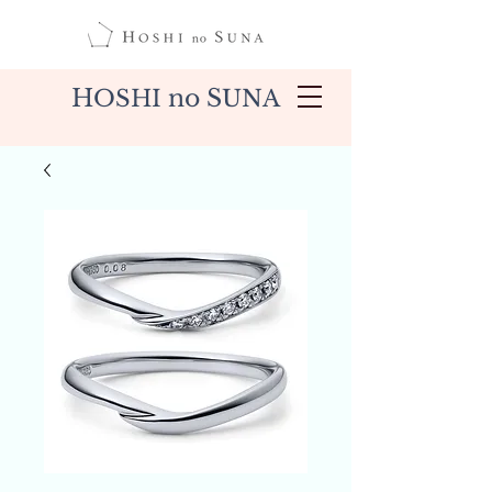
H
no S
OSHI
UNA