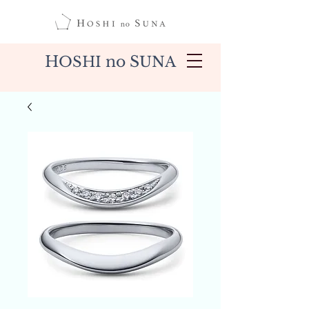
H
no S
OSHI
UNA