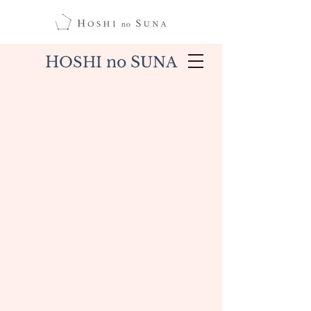
H
no S
OSHI
UNA